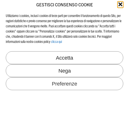
+39 0424 547711
Tel.
GESTISCI CONSENSO COOKIE
info@favini.com
Email
PEC
favini@cert.assind.vi.it
Utilizziamo i cookies, inclusi i cookies di terze parti per consentire il funzionamento di questo Sito, per
ragioni statistiche e previo consenso per migliorare la tua esperienza di navigazione e personalizzare le
comunicazioni che ti vengono rivolte. Puoi accettare questi cookies cliccando su "Accetta tutti i
cookies" oppure cliccare su "Personalizza i cookies" per personalizzare le tue scelte. Ti informiamo
che, chiudendo il banner con il comando X, il Sito utilizzerà solo cookies tecnici. Per maggiori
informazioni sulla nostra cookies policy
clicca qui
SOSTENIBILITÀ
SETTORI
Our Echosystem
Accetta
Energia ed emissioni di CO
2
NEWS & BLOG
Progetti ambientali
Nega
Certificazioni
Materie prime e rifiuti
Consumi idrici
Preferenze
Persone e sicurezza
LAVORARE IN FAVINI
CONTATTACI