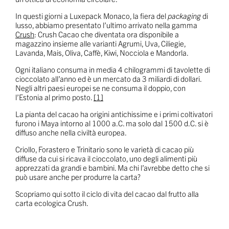
In questi giorni a Luxepack Monaco, la fiera del
packaging
di
lusso, abbiamo presentato l’ultimo arrivato nella gamma
Crush
: Crush Cacao che diventata ora disponibile a
magazzino insieme alle varianti Agrumi, Uva, Ciliegie,
Lavanda, Mais, Oliva, Caffè, Kiwi, Nocciola e Mandorla.
Ogni italiano consuma in media 4 chilogrammi di tavolette di
cioccolato all’anno ed è un mercato da 3 miliardi di dollari.
Negli altri paesi europei se ne consuma il doppio, con
l’Estonia al primo posto.
[1]
La pianta del cacao ha origini antichissime e i primi coltivatori
furono i Maya intorno al 1000 a.C. ma solo dal 1500 d.C. si è
diffuso anche nella civiltà europea.
Criollo, Forastero e Trinitario sono le varietà di cacao più
diffuse da cui si ricava il cioccolato, uno degli alimenti più
apprezzati da grandi e bambini. Ma chi l’avrebbe detto che si
può usare anche per produrre la carta?
Scopriamo qui sotto il ciclo di vita del cacao dal frutto alla
carta ecologica Crush.