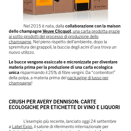
Nel 2015 è nata, dalla
collaborazione con la maison
dello champagne
Veuve Clicquot
, una carta prodotta grazie
ai sotto-prodotti del processo di produzione dello
champagne
. Nel pieno rispetto dell’ambiente, dopo la
spremitura dei grappoli, la buccia degli acini d’uva trova un
nuovo utilizzo.
Le bucce vengono essiccate e micronizzate per diventare
materia prima per la produzione di una carta ecologica
unica
risparmiando il 25% di fibre vergini. Da “contenitori”
della polpa, a materia prima del
packaging di lusso per
champagne
!
CRUSH PER AVERY DENNISON: CARTE
ECOLOGICHE PER ETICHETTE DI VINO E LIQUORI
L’esempio più recente, lanciato oggi 24 settembre
a
Label Expo
, il salone di riferimento internazionale per