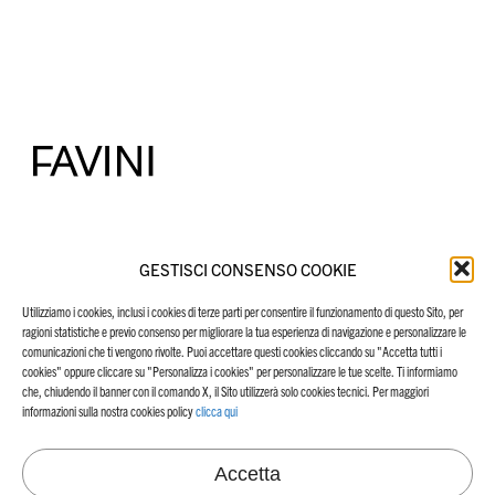
FAVINI HEAD OFFICE
SU DI NOI
GESTISCI CONSENSO COOKIE
Via Alcide De Gasperi 26
Azienda
36028 Rossano Veneto, VI
Utilizziamo i cookies, inclusi i cookies di terze parti per consentire il funzionamento di questo Sito, per
Storia
Italy
ragioni statistiche e previo consenso per migliorare la tua esperienza di navigazione e personalizzare le
Certificazioni
+39 0424 547711
Tel.
comunicazioni che ti vengono rivolte. Puoi accettare questi cookies cliccando su "Accetta tutti i
info@favini.com
Email
cookies" oppure cliccare su "Personalizza i cookies" per personalizzare le tue scelte. Ti informiamo
PEC
favini@cert.assind.vi.it
che, chiudendo il banner con il comando X, il Sito utilizzerà solo cookies tecnici. Per maggiori
informazioni sulla nostra cookies policy
clicca qui
Accetta