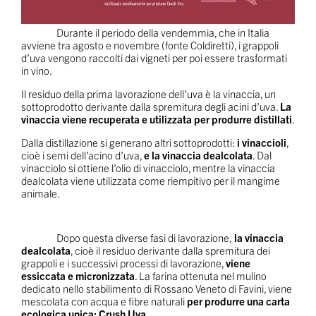
Durante il periodo della vendemmia, che in Italia
avviene tra agosto e novembre (fonte Coldiretti), i grappoli
d’uva vengono raccolti dai vigneti per poi essere trasformati
in vino.
Il residuo della prima lavorazione dell’uva è la vinaccia, un
sottoprodotto derivante dalla spremitura degli acini d’uva.
La
vinaccia viene recuperata e utilizzata per produrre distillati
.
Dalla distillazione si generano altri sottoprodotti:
i vinaccioli
,
cioè i semi dell’acino d’uva,
e la vinaccia dealcolata
. Dal
vinacciolo si ottiene l’olio di vinacciolo, mentre la vinaccia
dealcolata viene utilizzata come riempitivo per il mangime
animale.
Dopo questa diverse fasi di lavorazione,
la vinaccia
dealcolata
, cioè il residuo derivante dalla spremitura dei
grappoli e i successivi processi di lavorazione,
viene
essiccata e micronizzata
. La farina ottenuta nel mulino
dedicato nello stabilimento di Rossano Veneto di Favini, viene
mescolata con acqua e fibre naturali
per produrre una carta
ecologica unica: Crush Uva
.