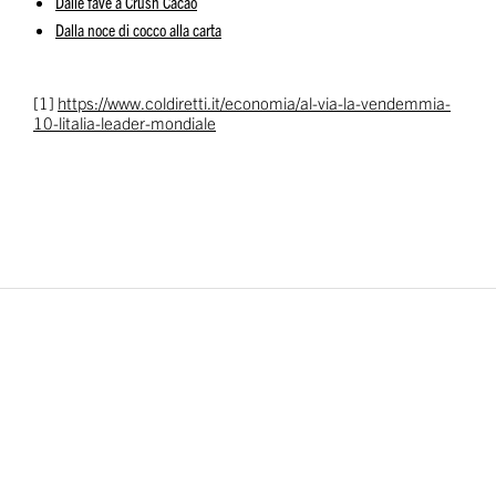
Dalle fave a Crush Cacao
Dalla noce di cocco alla carta
[1]
https://www.coldiretti.it/economia/al-via-la-vendemmia-
10-litalia-leader-mondiale