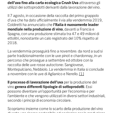
dell’uva fino alla carta ecologica Crush Uva
attraverso gli
utilizzi dei sottoprodotti derivanti dalla lavorazione del vino.
Il 7 agosto, in occasione della raccolta del primo grappolo
d’uva che ha dato ufficialmente il via alla vendemmia 2019,
Coldiretti ha annunciato che
l’Italia è nuovamente leader
mondiale nella produzione di vino
, davanti a Francia e
Spagna, con una produzione stimata tra 47 e 49 milioni di
ettolitri, nonostante un calo registrato del 10% rispetto al
2018.
La vendemmia proseguirà fino a novembre: da nord a sud si
parte tradizionalmente con le uve pinot e chardonnay, in un
percorso che prosegue a settembre ed ottobre con la
raccolta delle uve rosse autoctone: Sangiovese,
Montepulciano, Nebbiolo. La vendemmia in Italia si conclude
a novembre con le uve di Aglianico e Nerello.
[1]
Il processo di lavorazione dell’uva
per la produzione del
vino
genera differenti tipologie di sottoprodotti
. Essi
possono diventare un’opportunità per l’economia e per
l’ambiente e che vengono utilizzati in diversi settori industriali,
secondo i principi di economia circolare.
Scopriamo insieme come lo scarto della produzione del vino
diventa una risorsa sostenibile ed ecologica per la produzione