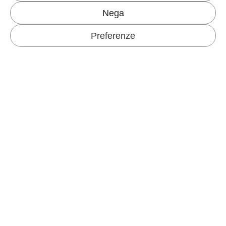
SOSTENIBILITÀ
SETTORI
Nega
Our Echosystem
Energia ed emissioni di CO
Preferenze
2
Progetti ambientali
NEWS & BLOG
Certificazioni
Materie prime e rifiuti
Consumi idrici
Persone e sicurezza
LAVORARE IN FAVINI
CONTATTACI
CRUSINALLO MILL
I MONDI FAVINI
Via IV Novembre 276
Specialità Grafiche