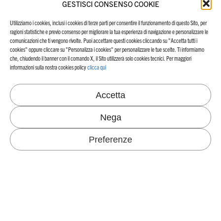
GESTISCI CONSENSO COOKIE
Utilizziamo i cookies, inclusi i cookies di terze parti per consentire il funzionamento di questo Sito, per
ragioni statistiche e previo consenso per migliorare la tua esperienza di navigazione e personalizzare le
SOSTENIBILITÀ
SETTORI
comunicazioni che ti vengono rivolte. Puoi accettare questi cookies cliccando su "Accetta tutti i
cookies" oppure cliccare su "Personalizza i cookies" per personalizzare le tue scelte. Ti informiamo
che, chiudendo il banner con il comando X, il Sito utilizzerà solo cookies tecnici. Per maggiori
Our Echosystem
informazioni sulla nostra cookies policy
clicca qui
Energia ed emissioni di CO
NEWS & BLOG
2
Progetti ambientali
Certificazioni
Accetta
Materie prime e rifiuti
LAVORARE IN FAVINI
Consumi idrici
Nega
Persone e sicurezza
CONTATTACI
Preferenze
CRUSINALLO MILL
I MONDI FAVINI
Via IV Novembre 276
Specialità Grafiche