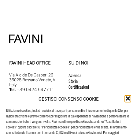
FAVINI HEAD OFFICE
SU DI NOI
Via Alcide De Gasperi 26
Azienda
36028 Rossano Veneto, VI
Storia
Italy
Certificazioni
+39 0424 547711
Tel.
info@favini.com
Email
GESTISCI CONSENSO COOKIE
PEC
favini@cert.assind.vi.it
Utilizziamo i cookies, inclusi i cookies di terze parti per consentire il funzionamento di questo Sito, per
ragioni statistiche e previo consenso per migliorare la tua esperienza di navigazione e personalizzare le
comunicazioni che ti vengono rivolte. Puoi accettare questi cookies cliccando su "Accetta tutti i
cookies" oppure cliccare su "Personalizza i cookies" per personalizzare le tue scelte. Ti informiamo
che, chiudendo il banner con il comando X, il Sito utilizzerà solo cookies tecnici. Per maggiori
SOSTENIBILITÀ
SETTORI