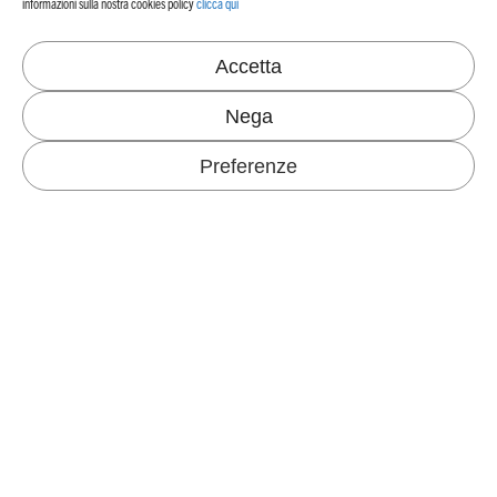
informazioni sulla nostra cookies policy
clicca qui
Our Echosystem
Energia ed emissioni di CO
2
Accetta
NEWS & BLOG
Progetti ambientali
Certificazioni
Nega
Materie prime e rifiuti
Consumi idrici
LAVORARE IN FAVINI
Persone e sicurezza
Preferenze
CONTATTACI
CRUSINALLO MILL
I MONDI FAVINI
Via IV Novembre 276
Specialità Grafiche
28887 Crusinallo, VB Italy
Casting Release
+39 0323 882300
Tel.
Scuola, Ufficio e Creatività
crusinallo@favini.com
Email