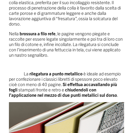
colla elastica, preferita per il suo incollaggio resistente. Il
processo di penetrazione della colla è favorito dalla scelta di
carte porose e di grammature leggere e anche dalla
lavorazione aggiuntiva di “fresatura”, ossia la solcatura del
dorso.
Nella
brossura a filo refe
, le pagine vengono piegate e
raccolte per essere legate singolarmente e poi tra di loro con
un filo di cotone e, infine incollate. La rilegatura si conclude
con l’inserimento di una fettuccia in tela, cui viene applicato
un nastro segnalibro.
La
rilegatura a punto metallico
è ideale ad esempio
per confezionare i classici libretti di spessore poco elevato
cioè con meno di 40 pagine.
Si effettua accavallando più
fogli
stampati fronte e retro e
chiudendoli con
l’applicazione nel mezzo di due punti metallici sul dorso
.