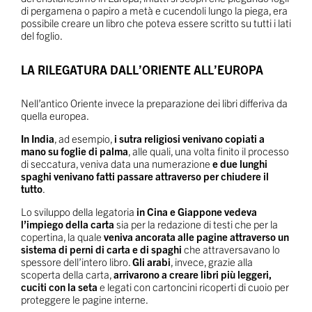
di pergamena o papiro a metà e cucendoli lungo la piega, era
possibile creare un libro che poteva essere scritto su tutti i lati
del foglio.
LA RILEGATURA DALL’ORIENTE ALL’EUROPA
Nell’antico Oriente invece la preparazione dei libri differiva da
quella europea.
In India
, ad esempio,
i sutra religiosi venivano copiati a
mano su foglie di palma
, alle quali, una volta finito il processo
di seccatura, veniva data una numerazione
e due lunghi
spaghi venivano fatti passare attraverso per chiudere il
tutto
.
Lo sviluppo della legatoria
in Cina e Giappone
vedeva
l’impiego della carta
sia per la redazione di testi che per la
copertina, la quale
veniva ancorata alle pagine attraverso un
sistema di perni di carta e di spaghi
che attraversavano lo
spessore dell’intero libro.
Gli arabi
, invece, grazie alla
scoperta della carta,
arrivarono a creare libri più leggeri,
cuciti con la seta
e legati con cartoncini ricoperti di cuoio per
proteggere le pagine interne.