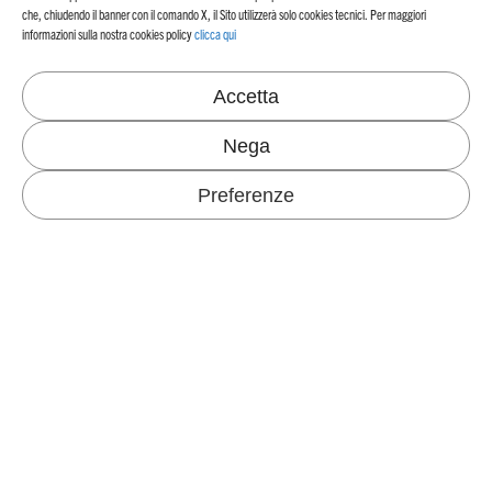
che, chiudendo il banner con il comando X, il Sito utilizzerà solo cookies tecnici. Per maggiori
CRUSINALLO MILL
I MONDI FAVINI
informazioni sulla nostra cookies policy
clicca qui
Via IV Novembre 276
Specialità Grafiche
28887 Crusinallo, VB Italy
Casting Release
Accetta
+39 0323 882300
Tel.
Scuola, Ufficio e Creatività
crusinallo@favini.com
Email
PEC
favini@cert.assind.vi.it
Nega
Preferenze
MANIFESTO
SITI FAVINI
Il nostro Manifesto
Specialità Grafiche
Scuola, Ufficio e Creatività
Casting Release