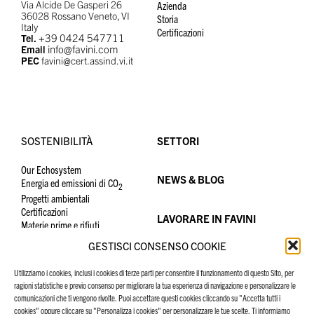
Via Alcide De Gasperi 26
Azienda
36028 Rossano Veneto, VI
Storia
Italy
Certificazioni
+39 0424 547711
Tel.
info@favini.com
Email
PEC
favini@cert.assind.vi.it
SOSTENIBILITÀ
SETTORI
Our Echosystem
NEWS & BLOG
Energia ed emissioni di CO
2
Progetti ambientali
Certificazioni
LAVORARE IN FAVINI
Materie prime e rifiuti
Consumi idrici
GESTISCI CONSENSO COOKIE
Persone e sicurezza
CONTATTACI
Utilizziamo i cookies, inclusi i cookies di terze parti per consentire il funzionamento di questo Sito, per
ragioni statistiche e previo consenso per migliorare la tua esperienza di navigazione e personalizzare le
comunicazioni che ti vengono rivolte. Puoi accettare questi cookies cliccando su "Accetta tutti i
cookies" oppure cliccare su "Personalizza i cookies" per personalizzare le tue scelte. Ti informiamo