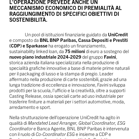
L’OPERAZIONE PREVEDE ANCHE UN
MECCANISMO ECONOMICO DI PREMIALITÀ AL
RAGGIUNGIMENTO DI SPECIFICI OBIETTIVI DI
SOSTENIBILITÀ.
Un pool di istituzioni finanziarie guidato da
UniCredit
e composto da
BNL BNP Paribas, Cassa Depositi e Prestiti
(CDP) e Sparkasse
ha erogato un finanziamento,
sustainability linked loan, da
75 milioni
di euro a sostegno del
nuovo piano industriale 2024-2029
del gruppo
Favini
,
storica azienda italiana specializzata nella produzione di
specialità grafiche innovative a base di materie prime naturali
per il packaging di lusso e la stampa di pregio. Leader
affermato nella produzione di carte sostenibili, grazie ad una
lunga tradizione di eccellenza e innovazione, Favini sviluppa
prodotti per la scuola, l’ufficio e la creatività, oltre a supporti
Casting Release, ossia speciali carte ad uso industriale per
trasferire finiture a materiali per i settori automotive, moda,
arredamento e sport.
Nella strutturazione dell’operazione UniCredit ha agito in
qualità di
Mandated Lead Arranger,
Global Coordinator, ESG
Coordinator
e Banca Agente, BNL BNP Paribas è intervenuta
con il ruolo di
Co-Coordinator ESG
e insieme a CDP e