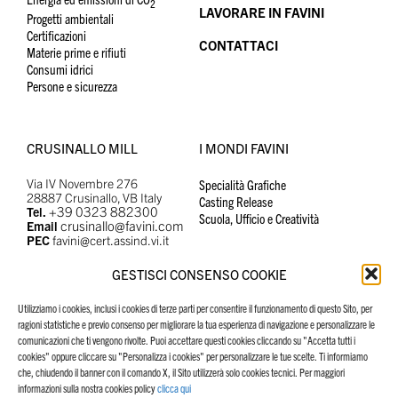
2
LAVORARE IN FAVINI
Progetti ambientali
Certificazioni
CONTATTACI
Materie prime e rifiuti
Consumi idrici
Persone e sicurezza
CRUSINALLO MILL
I MONDI FAVINI
Via IV Novembre 276
Specialità Grafiche
28887 Crusinallo, VB Italy
Casting Release
+39 0323 882300
Tel.
Scuola, Ufficio e Creatività
crusinallo@favini.com
Email
PEC
favini@cert.assind.vi.it
GESTISCI CONSENSO COOKIE
Utilizziamo i cookies, inclusi i cookies di terze parti per consentire il funzionamento di questo Sito, per
MANIFESTO
SITI FAVINI
ragioni statistiche e previo consenso per migliorare la tua esperienza di navigazione e personalizzare le
comunicazioni che ti vengono rivolte. Puoi accettare questi cookies cliccando su "Accetta tutti i
Il nostro Manifesto
Specialità Grafiche
cookies" oppure cliccare su "Personalizza i cookies" per personalizzare le tue scelte. Ti informiamo
Scuola, Ufficio e Creatività
che, chiudendo il banner con il comando X, il Sito utilizzerà solo cookies tecnici. Per maggiori
informazioni sulla nostra cookies policy
clicca qui
Casting Release