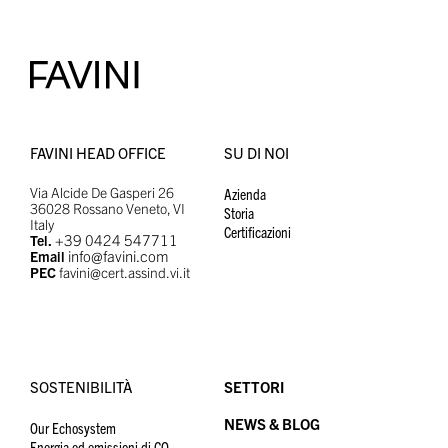
FAVINI HEAD OFFICE
SU DI NOI
Via Alcide De Gasperi 26
Azienda
36028 Rossano Veneto, VI
Storia
Italy
Certificazioni
+39 0424 547711
Tel.
info@favini.com
Email
PEC
favini@cert.assind.vi.it
SOSTENIBILITÀ
SETTORI
NEWS & BLOG
Our Echosystem
Energia ed emissioni di CO