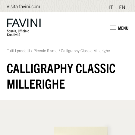
Visita favini.com
IT
EN
MENU
Tutti i prodotti
/
Piccole Risme
/
Calligraphy Classic Millerighe
CALLIGRAPHY CLASSIC
MILLERIGHE