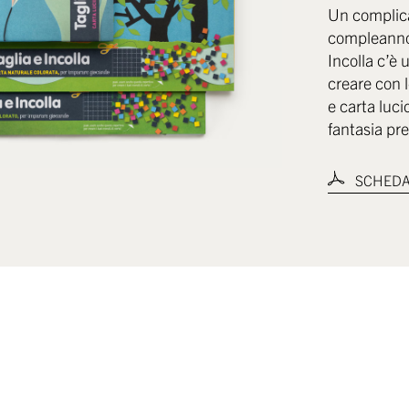
Un complicat
compleanno.
Incolla c’è 
creare con 
e carta luci
fantasia pre
SCHEDA