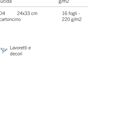
lucida
g/m2
D4
24x33 cm
16 fogli -
cartoncino
220 g/m2
Lavoretti e
decori